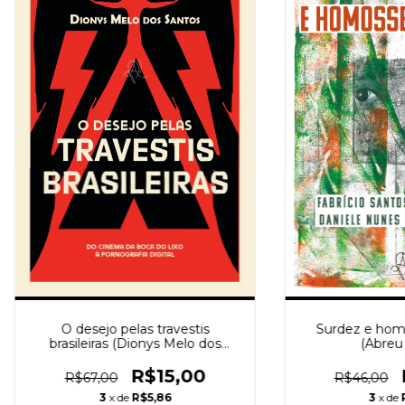
O desejo pelas travestis
Surdez e hom
brasileiras (Dionys Melo dos
(Abreu 
Santos)
R$15,00
R$67,00
R$46,00
3
x de
R$5,86
3
x de