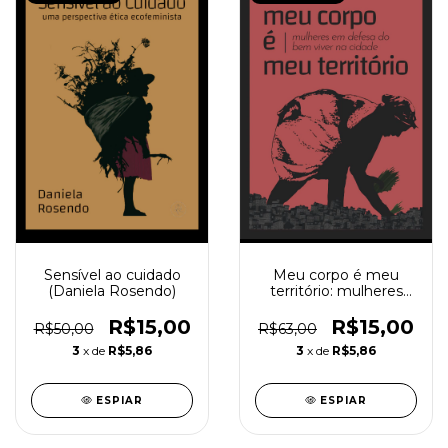
Sensível ao cuidado
Meu corpo é meu
(Daniela Rosendo)
território: mulheres
em defesa do bem
viver na cidade (Maria
R$15,00
R$15,00
R$50,00
R$63,00
da Graça Costa)
3
x de
R$5,86
3
x de
R$5,86
ESPIAR
ESPIAR