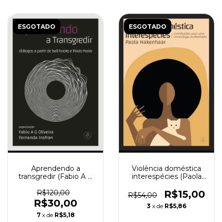
ESGOTADO
ESGOTADO
Aprendendo a
Violência doméstica
transgredir (Fabio A G
interespécies (Paola
Oliveira e Fernanda
Hakenhaar)
Insfran)
R$120,00
R$15,00
R$54,00
R$30,00
3
x de
R$5,86
7
x de
R$5,18