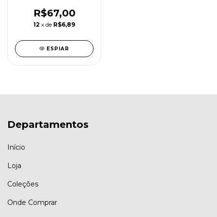
nossa
(des)humanidade
R$67,00
(Jacqueline de Souza
12
x de
R$6,89
Gomes - org.)
ESPIAR
Departamentos
Início
Loja
Coleções
Onde Comprar