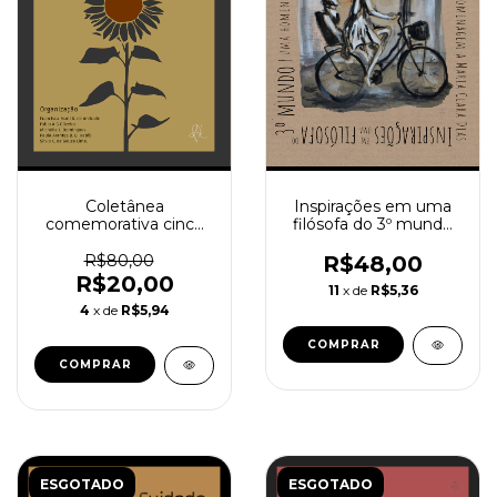
Coletânea
Inspirações em uma
comemorativa cinco
filósofa do 3º mundo
anos da Licenciatura
(Org. Fabio A. G.
Interdisciplinar em
Oliveira)
R$80,00
R$48,00
Educação do Campo
R$20,00
11
x de
R$5,36
da Universidade
4
x de
R$5,94
Federal Fluminense
(UFF)
ESGOTADO
ESGOTADO