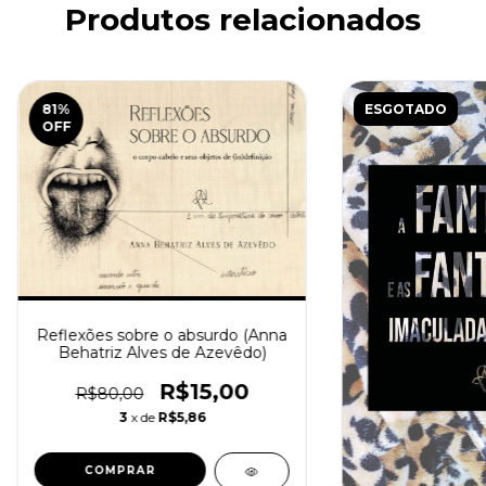
Produtos relacionados
81
%
ESGOTADO
OFF
Reflexões sobre o absurdo (Anna
Behatriz Alves de Azevêdo)
R$15,00
R$80,00
3
x de
R$5,86