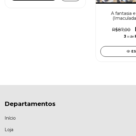
A fantasia e
(Imaculada
R$87,00
3
x de
E
Departamentos
Início
Loja