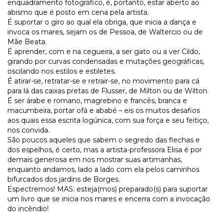
enquadramento fotográfico, é, portanto, estar aberto ao
abismo que é posto em cena pela artista.
É suportar o giro ao qual ela obriga, que inicia a dança e
invoca os mares, sejam os de Pessoa, de Waltercio ou de
Mãe Beata.
É aprender, com e na cegueira, a ser gato ou a ver Cildo,
girando por curvas condensadas e mutações geográficas,
oscilando nos estilos e estiletes.
É atirar-se, retratar-se e retrair-se, no movimento para cá
para lá das caixas pretas de Flusser, de Milton ou de Wilton.
É ser árabe e romano, magrebino e francês, branca e
macumbeira, portar ofá e ababé – eis os muitos desafios
aos quais essa escrita logúnica, com sua força e seu feitiço,
nos convida.
São poucos aqueles que sabem o segredo das flechas e
dos espelhos, é certo, mas a artista-professora Elisa é por
demais generosa em nos mostrar suas artimanhas,
enquanto andamos, lado a lado com ela pelos caminhos
bifurcados dos jardins de Borges.
Espectremos! MAS: esteja(mos) preparado(s) para suportar
um livro que se inicia nos mares e encerra com a invocação
do incêndio!