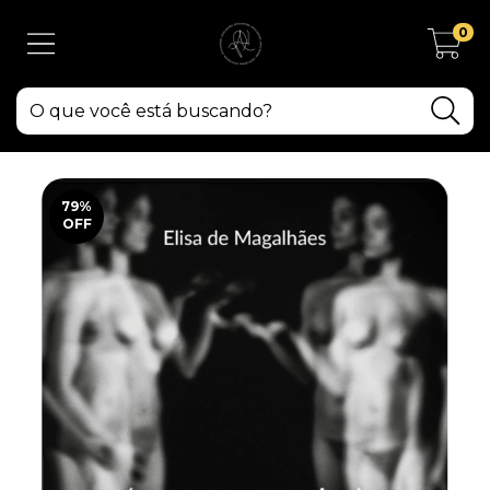
0
79
%
OFF