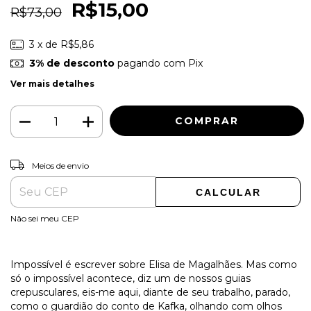
R$15,00
R$73,00
3
x de
R$5,86
3% de desconto
pagando com Pix
Ver mais detalhes
ALTERAR CEP
Entregas para o CEP:
Meios de envio
CALCULAR
Não sei meu CEP
Impossível é escrever sobre Elisa de Magalhães. Mas como
só o impossível acontece, diz um de nossos guias
crepusculares, eis-me aqui, diante de seu trabalho, parado,
como o guardião do conto de Kafka, olhando com olhos