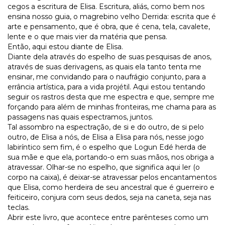
cegos a escritura de Elisa. Escritura, aliás, como bem nos
ensina nosso guia, o magrebino velho Derrida: escrita que é
arte e pensamento, que é obra, que é cena, tela, cavalete,
lente e o que mais vier da matéria que pensa.
Então, aqui estou diante de Elisa.
Diante dela através do espelho de suas pesquisas de anos,
através de suas derivagens, as quais ela tanto tenta me
ensinar, me convidando para o naufrágio conjunto, para a
errância artística, para a vida projétil. Aqui estou tentando
seguir os rastros desta que me espectra e que, sempre me
forçando para além de minhas fronteiras, me chama para as
passagens nas quais espectramos, juntos.
Tal assombro na espectração, de si e do outro, de si pelo
outro, de Elisa a nós, de Elisa a Elisa para nós, nesse jogo
labiríntico sem fim, é o espelho que Logun Edé herda de
sua mãe e que ela, portando-o em suas mãos, nos obriga a
atravessar. Olhar-se no espelho, que significa aqui ler (o
corpo na caixa), é deixar-se atravessar pelos encantamentos
que Elisa, como herdeira de seu ancestral que é guerreiro e
feiticeiro, conjura com seus dedos, seja na caneta, seja nas
teclas.
Abrir este livro, que acontece entre parênteses como um