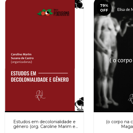
79
%
OFF
Estudos em decolonialidade e
(o corpo na ca
gênero (org. Caroline Marim e
Magal
Susana de Castro)