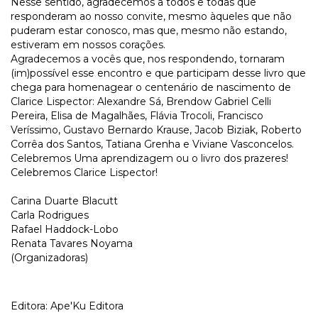
Nesse sentido, agradecemos a todos e todas que
responderam ao nosso convite, mesmo àqueles que não
puderam estar conosco, mas que, mesmo não estando,
estiveram em nossos corações.
Agradecemos a vocês que, nos respondendo, tornaram
(im)possível esse encontro e que participam desse livro que
chega para homenagear o centenário de nascimento de
Clarice Lispector: Alexandre Sá, Brendow Gabriel Celli
Pereira, Elisa de Magalhães, Flávia Trocoli, Francisco
Veríssimo, Gustavo Bernardo Krause, Jacob Biziak, Roberto
Corrêa dos Santos, Tatiana Grenha e Viviane Vasconcelos.
Celebremos Uma aprendizagem ou o livro dos prazeres!
Celebremos Clarice Lispector!
Carina Duarte Blacutt
Carla Rodrigues
Rafael Haddock-Lobo
Renata Tavares Noyama
(Organizadoras)
Editora: Ape'Ku Editora