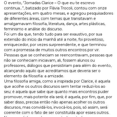
O evento, “Jornadas Clarice – O que eu te escrevo
continua...”, batizado por Flávia Trocoli, contou com onze
apresentações, em quatro mesas, e agregou pesquisadores
de diferentes áreas, com temas que transitavam e
amalgamavam filosofia, literatura, dança, artes plásticas,
feminismo e análise do discurso.
Foi um dia que, tendo tudo para ser exaustivo, por sua
extensão do início da manhã até a noite, foi proveitoso,
enriquecedor, por vezes surpreendente, e que terminou
com a promessa de muitos outros encontros por vir.
Pessoas que se conheciam se reencontravam, pessoas que
não se conheciam iniciavam, ali, fossem alunos ou
professores, diálogos que persistiriam para além do evento,
alcançando aquilo que acreditamos que deveria ser o
elemento da filosofia: a amizade.
Uma filosofia amiga, como a inspirada por Clarice, é aquela
que acolhe os outros discursos sem tentar reduzi-los ao
seu; é aquela que sabe que quanto mais encontros puder
promover, mais potente ela será; é aquela, por fim, que, por
saber disso, precisa então não apenas acolher os outros
discursos, mas convidá-los, invocá-los, pois, só assim, será
coerente com o fato de ser constituída apor esses outros.