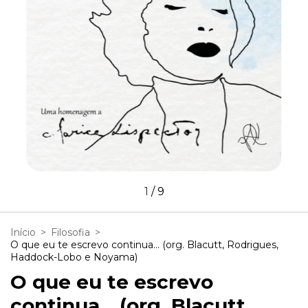
1
/
9
Início
>
Filosofia
>
O que eu te escrevo continua... (org. Blacutt, Rodrigues,
Haddock-Lobo e Noyama)
O que eu te escrevo
continua... (org. Blacutt,