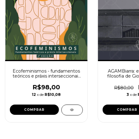
Ecofeminismos - fundamentos
AGAMBiarra: es
teóricos e práxis interseccionais
filosofia de G
(org. Rosendo, Oliveira, Carvalho
(Martins, Paz, P
e Kuhnen) 2a ed
R$98,00
R$80,00
12
x de
R$10,08
3
x de