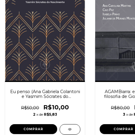
Eu penso (Ana Gabriela Colantoni
AGAMBiarra: es
e Yasmim Sócrates do
filosofia de G
Nascimento)
(Martins, Paz, P
R$10,00
R$50,00
R$80,00
2
x de
R$5,83
3
x de