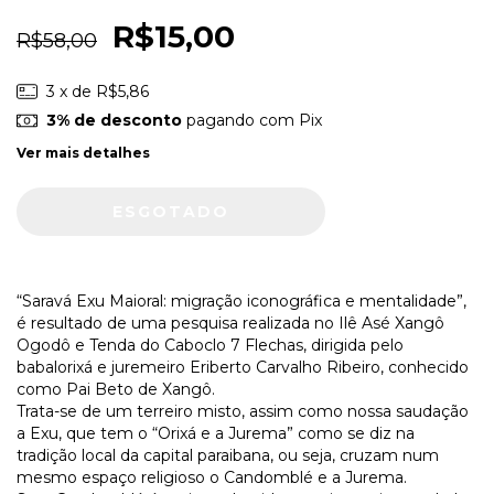
R$15,00
R$58,00
3
x de
R$5,86
3% de desconto
pagando com Pix
Ver mais detalhes
“Saravá Exu Maioral: migração iconográfica e mentalidade”,
é resultado de uma pesquisa realizada no Ilê Asé Xangô
Ogodô e Tenda do Caboclo 7 Flechas, dirigida pelo
babalorixá e juremeiro Eriberto Carvalho Ribeiro, conhecido
como Pai Beto de Xangô.
Trata-se de um terreiro misto, assim como nossa saudação
a Exu, que tem o “Orixá e a Jurema” como se diz na
tradição local da capital paraibana, ou seja, cruzam num
mesmo espaço religioso o Candomblé e a Jurema.