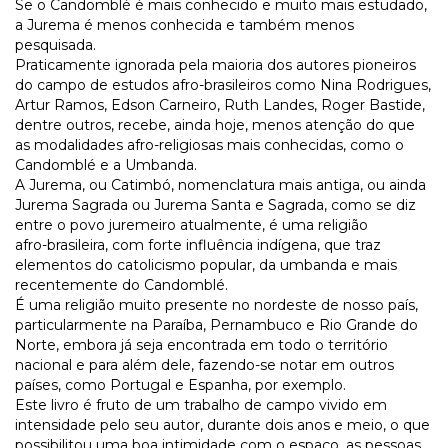
Se o Candomblé é mais conhecido e muito mais estudado,
a Jurema é menos conhecida e também menos
pesquisada.
Praticamente ignorada pela maioria dos autores pioneiros
do campo de estudos afro-brasileiros como Nina Rodrigues,
Artur Ramos, Edson Carneiro, Ruth Landes, Roger Bastide,
dentre outros, recebe, ainda hoje, menos atenção do que
as modalidades afro-religiosas mais conhecidas, como o
Candomblé e a Umbanda.
A Jurema, ou Catimbó, nomenclatura mais antiga, ou ainda
Jurema Sagrada ou Jurema Santa e Sagrada, como se diz
entre o povo juremeiro atualmente, é uma religião
afro-brasileira, com forte influência indígena, que traz
elementos do catolicismo popular, da umbanda e mais
recentemente do Candomblé.
É uma religião muito presente no nordeste de nosso país,
particularmente na Paraíba, Pernambuco e Rio Grande do
Norte, embora já seja encontrada em todo o território
nacional e para além dele, fazendo-se notar em outros
países, como Portugal e Espanha, por exemplo.
Este livro é fruto de um trabalho de campo vivido em
intensidade pelo seu autor, durante dois anos e meio, o que
possibilitou uma boa intimidade com o espaço, as pessoas