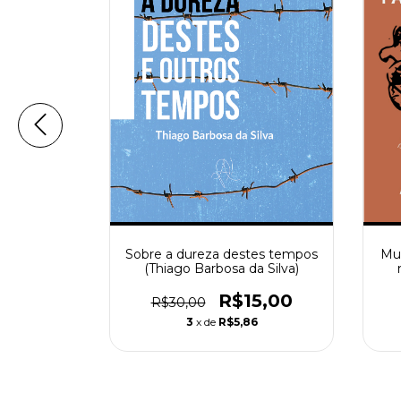
Sobre a dureza destes tempos
político-
Mui
(Thiago Barbosa da Silva)
Henrique
sta)
h
R$15,00
0
R$30,00
3
x de
R$5,86
2