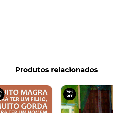
Produtos relacionados
%
79
%
F
OFF