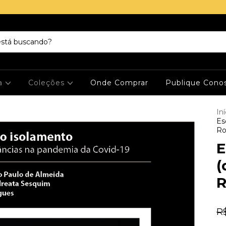
ja
Coleções
Onde Comprar
Publique Cono
Iní
Es
Ro
E
(
R
R