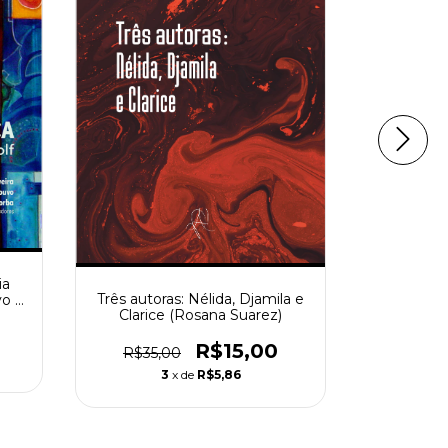
ia
Os novos 
Três autoras: Nélida, Djamila e
vo e
Clarice (Rosana Suarez)
R$41,
R$15,00
R$35,00
3
x de
R$5,86