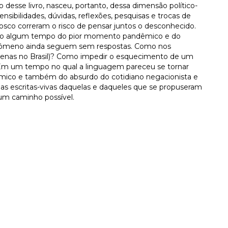
esse livro, nasceu, portanto, dessa dimensão político-
nsibilidades, dúvidas, reflexões, pesquisas e trocas de
osco correram o risco de pensar juntos o desconhecido.
ado algum tempo do pior momento pandêmico e do
nômeno ainda seguem sem respostas. Como nos
penas no Brasil)? Como impedir o esquecimento de um
 Em um tempo no qual a linguagem pareceu se tornar
ndêmico e também do absurdo do cotidiano negacionista e
 as escritas-vivas daquelas e daqueles que se propuseram
 um caminho possível.