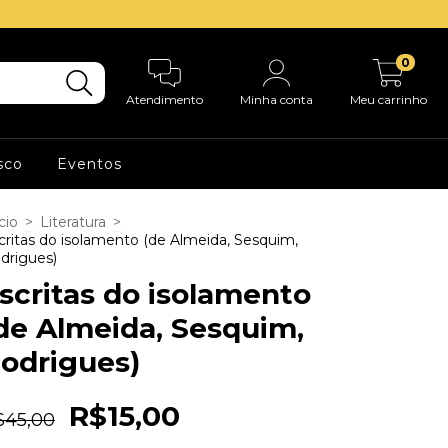
0
Atendimento
Minha conta
Meu carrinho
sco
Eventos
cio
>
Literatura
>
critas do isolamento (de Almeida, Sesquim,
drigues)
scritas do isolamento
de Almeida, Sesquim,
odrigues)
R$15,00
$45,00