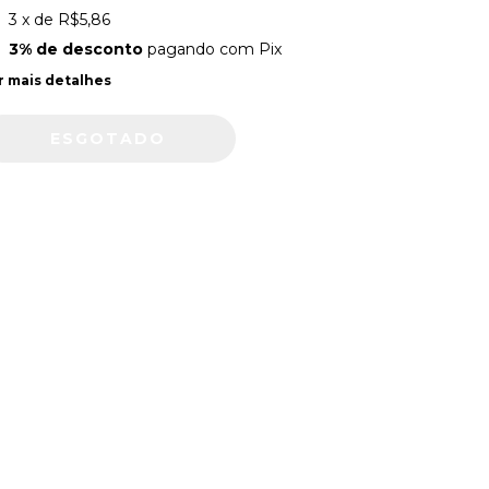
3
x de
R$5,86
3% de desconto
pagando com Pix
r mais detalhes