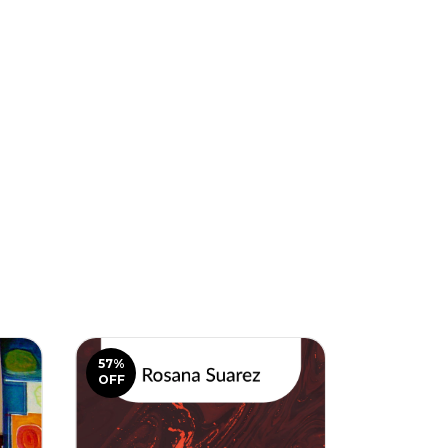
57
%
76
%
OFF
OFF