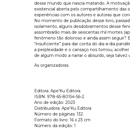
desse mundo que nascia matando. A motivação d
existencial aberta pelo compartilhamento das se
experiências com os autores e autoras que con
No momento de publicação desse livro, pass
isolamento, alguns desdobramentos desse fe
assombrarão mais de seiscentas mil mortes (a
fenômeno tão doloroso e ainda assim seguir?
“insuficiente” para dar conta do dia-a-dia pa
a perplexidade e o cansaço nos tomou, acolher
de algum modo a narrar o absurdo, seja talvez
As organizadoras
Editora: Ape'Ku Editora
ISBN: 978-65-80154-56-2
Ano de edição: 2023
Distribuidora: Ape'Ku Editora
Número de páginas: 132
Formato do livro: 16 x 23 cm
Número da edição: 1