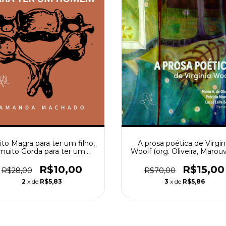
to Magra para ter um filho,
A prosa poética de Virgin
muito Gorda para ter um
Woolf (org. Oliveira, Marou
omem (Amanda Machado)
Borba)
R$10,00
R$15,00
R$28,00
R$70,00
2
x de
R$5,83
3
x de
R$5,86