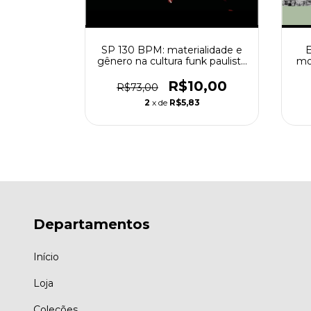
E
 (Rodrigo
SP 130 BPM: materialidade e
mo
)
gênero na cultura funk paulista
(1995-2014) (Laíza Santana
Oliveira)
0
R$10,00
R$73,00
6
2
x de
R$5,83
Departamentos
Início
Loja
Coleções