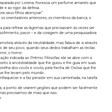
eparada por Lorena, florescia um perfume amarelo que
e e ao rigor da defesa.
ra seus filhos abençoar”.
 os orientadores anteriores, os membros da banca, o
para refrear as lágrimas que precisavam às vezes ser
dor, sofrimento, pavor – e da coragem de uma pesquisadora
moteia através da neutralidade, mas falava de si através
to de seu povo, quando seus dedos trabalham as teclas
ror, o horror.
tação indicada ao Prêmio Filósofas: ele se abre com a
ito à ancestralidade que lhe guiou e lhe guia em suas
orelha dos vovôs e vovós, pela flecha de Oxóssi que lhe
que lhe levam pelo mundo.
nfraquecer e a faz persistir em sua caminhada, na tarefa
ica, a ponto de virarem jargões que podem ser facilmente
 mas precisamos de mais que isso.
o.