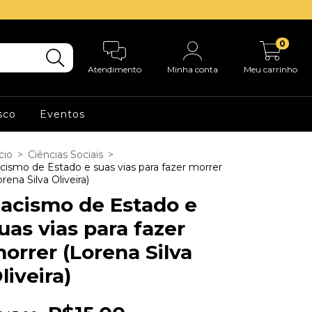
0
Atendimento
Minha conta
Meu carrinho
sco
Eventos
cio
>
Ciências Sociais
>
cismo de Estado e suas vias para fazer morrer
orena Silva Oliveira)
acismo de Estado e
uas vias para fazer
orrer (Lorena Silva
liveira)