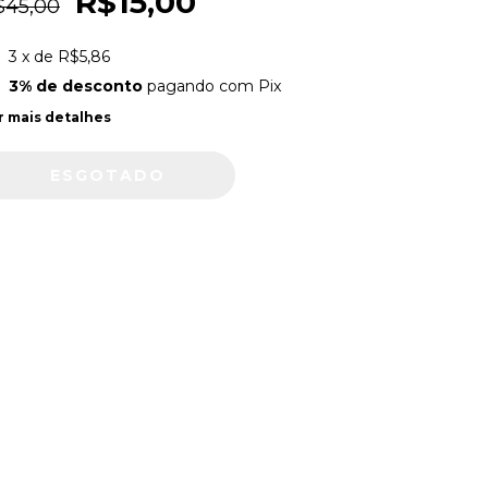
R$15,00
$45,00
3
x de
R$5,86
3% de desconto
pagando com Pix
r mais detalhes