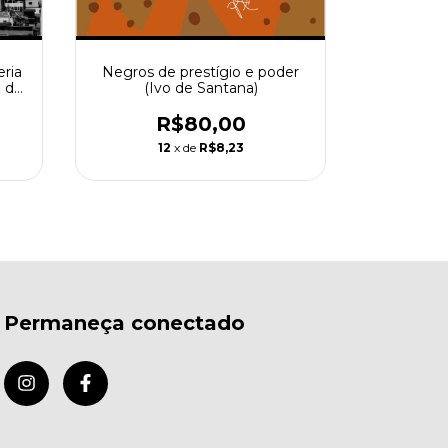
eria
Negros de prestígio e poder
Fisionomi
o de
(Ivo de Santana)
R$80,00
R$80,
12
x de
R$8,23
Permaneça conectado