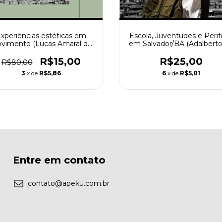
xperiências estéticas em
Escola, Juventudes e Perif
vimento (Lucas Amaral de
em Salvador/BA (Adalbert
Oliveira)
Salles Lima)
R$15,00
R$25,00
R$80,00
3
x de
R$5,86
6
x de
R$5,01
Entre em contato
contato@apeku.com.br