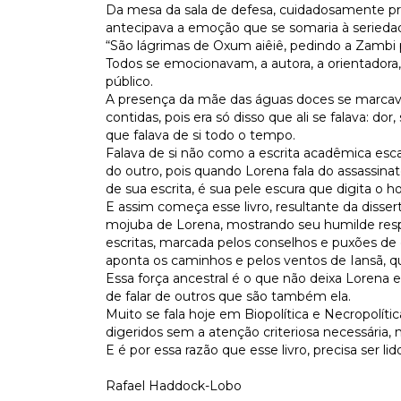
Da mesa da sala de defesa, cuidadosamente pr
antecipava a emoção que se somaria à seriedad
“São lágrimas de Oxum aiêiê, pedindo a Zambi p
Todos se emocionavam, a autora, a orientadora,
público.
A presença da mãe das águas doces se marcava 
contidas, pois era só disso que ali se falava: 
que falava de si todo o tempo.
Falava de si não como a escrita acadêmica esca
do outro, pois quando Lorena fala do assassina
de sua escrita, é sua pele escura que digita o hor
E assim começa esse livro, resultante da disser
mojuba de Lorena, mostrando seu humilde respe
escritas, marcada pelos conselhos e puxões de 
aponta os caminhos e pelos ventos de Iansã, 
Essa força ancestral é o que não deixa Lorena e
de falar de outros que são também ela.
Muito se fala hoje em Biopolítica e Necropolít
digeridos sem a atenção criteriosa necessária,
E é por essa razão que esse livro, precisa ser lid
Rafael Haddock-Lobo