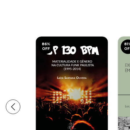
86
%
81
OFF
OF