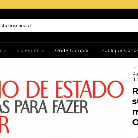
ja
Coleções
Onde Comprar
Publique Cono
Iní
Ra
(L
R
s
m
O